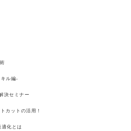
用術
キル編-
み解決セミナー
ートカットの活用！
最適化とは