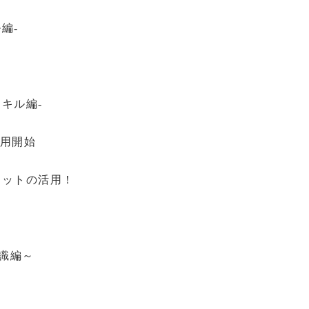
編-
キル編-
活用開始
カットの活用！
識編～