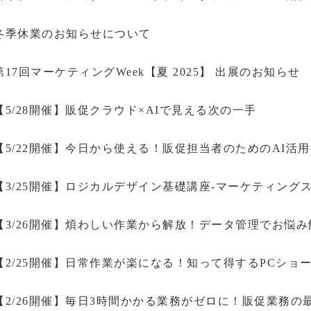
冬季休業のお知らせについて
第17回マーケティングWeek【夏 2025】 出展のお知らせ
【5/28開催】販促クラウド×AIで見える次の一手
【5/22開催】今日から使える！販促担当者のためのAI活
【3/25開催】ロジカルデザイン基礎講座-マーケティングス
【3/26開催】煩わしい作業から解放！データ管理でお悩
【2/25開催】日常作業が楽になる！知って得するPCショ
【2/26開催】毎日3時間かかる業務がゼロに！販促業務の