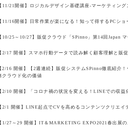
【11/21開催】ロジカルデザイン基礎講座-マーケティング
【11/16開催】日常作業が楽になる！知って得するPCシ
【10/25～10/27】販促クラウド「SPinno」第14回Japa
【2/17 開催】スマホ行動データで読み解く顧客理解と販
【2/16 開催】【2週連続】販促システムSPinno徹底紹介
務クラウド化の価値
【2/10 開催】「コロナ禍の状況を変える！LINEでの収
【2/1 開催】LINE起点でCVを高めるコンテンツクリエ
【1/27～29 開催】IT＆MARKETING EXPO2021春出