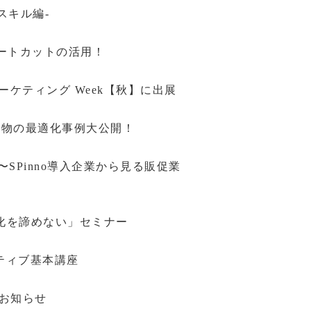
スキル編-
ョートカットの活用！
n マーケティング Week【秋】に出展
促物の最適化事例大公開！
！〜SPinno導入企業から見る販促業
益化を諦めない」セミナー
イティブ基本講座
展のお知らせ