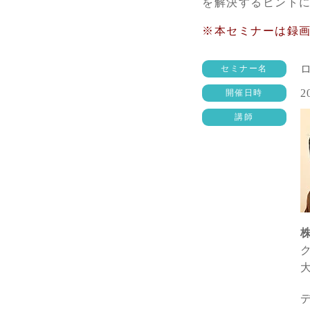
を解決するヒント
※本セミナーは録
セミナー名
2
開催日時
講師
株
ク