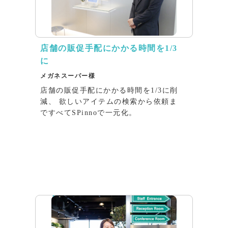
店舗の販促⼿配にかかる時間を1/3
に
メガネスーパー様
店舗の販促⼿配にかかる時間を1/3に削
減、 欲しいアイテムの検索から依頼ま
ですべてSPinnoで⼀元化。
インタビュー