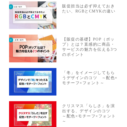
販促担当は必ず抑えておき
たい、RGBとCMYKの違い
【販促の基礎】POP（ポッ
プ）とは？直感的に商品・
サービスの魅力を伝える3つ
のポイント
「冬」をイメージしてもら
うデザインのコツ ～配色×
モチーフ×フォント～
クリスマス「らしさ」を演
出する、デザインのコツ
～配色×モチーフ×フォント
～