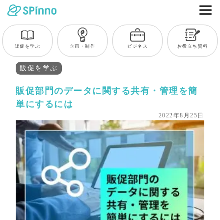
販促を学ぶ
企画・制作
ビジネス
お役立ち資料
販促を学ぶ
販促部門のデータに関する共有・管理を簡
単にするには
2022年8月25日