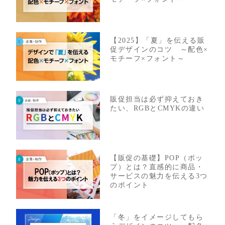
【2025】「夏」を伝える販
促デザインのコツ ～配色×
モチーフ×フォント～
販促担当は必ず抑えておき
たい、RGBとCMYKの違い
【販促の基礎】POP（ポッ
プ）とは？直感的に商品・
サービスの魅力を伝える3つ
のポイント
「冬」をイメージしてもら