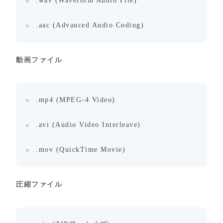
.wav (Waveform Audio File)
.aac (Advanced Audio Coding)
動画ファイル
.mp4 (MPEG-4 Video)
.avi (Audio Video Interleave)
.mov (QuickTime Movie)
圧縮ファイル