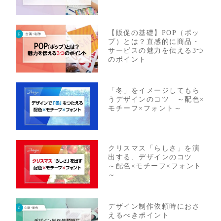
【販促の基礎】POP（ポッ
プ）とは？直感的に商品・
サービスの魅力を伝える3つ
のポイント
「冬」をイメージしてもら
うデザインのコツ ～配色×
モチーフ×フォント～
クリスマス「らしさ」を演
出する、デザインのコツ
～配色×モチーフ×フォント
～
デザイン制作依頼時におさ
えるべきポイント