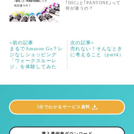
｢DIC｣と｢PANTONE｣って
何が違うの？
«前の記事
次の記事»
まるでAmazon Go？レ
売れない！そんなとき
ジなしショッピング
に考えること（part4）
「ウォークスルーレ
ジ」を体験してみた
3分でわかるサービス資料
導入事例集ダウンロード