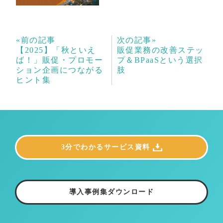
«前の記事
次の記事»
【2025】「秋といえ
販促業務の改善ステッ
ば！」販促・プロモー
プ＆BPaaSという選択
ション企画につながる
肢
ヒント集
3分でわかるサービス資料
導入事例集ダウンロード