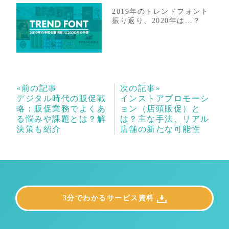
2019年のトレンドフォント
振り返り、2020年は…？
«前の記事
次の記事»
デジタル時代の販促戦
インストアプロモーシ
略：販促業務でよくあ
ョン（店頭販促）と
る悩みや課題とは？解
は？主な手法、リアル
決策も紹介
店舗の新たな可能性
3分でわかるサービス資料