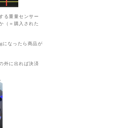
する重量センサー
か（＝購入された
0gになったら商品が
の外に出れば決済