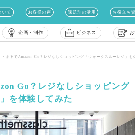
ついて
お客様の声
課題別の活用
お役立ち
企画・制作
ビジネス
お
ス
>
まるでAmazon Go？レジなしショッピング「ウォークスルーレジ」
azon Go？レジなしショッピン
」を体験してみた