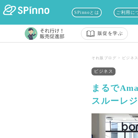
SPinnoとは
ご利用に
販促を学ぶ
それ販ブログ
>
ビジネ
ビジネス
まるでAm
スルーレジ