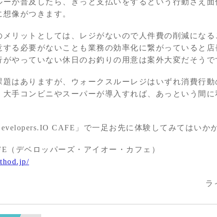
ルーが普及したら、きっと支払いをするという行動さえ面
に想像がつきます。
のメリットとしては、レジがないので人件費の削減になる
意する必要がないことも業務の効率化に繋がっていると店
行がやっていない休日のお釣りの用意は案外大変だそうで
課題はありますが、ウォークスルーレジはいずれ消費行動
。大手コンビニやスーパーが導入すれば、あっという間に
velopers.IO CAFE」で一足お先に体験してみてはい
IO CAFE（デベロッパーズ・アイオー・カフェ）
thod.jp/
ラ