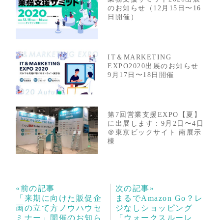
のお知らせ（12月15日〜16
日開催）
IT＆MARKETING
EXPO2020出展のお知らせ
9月17日〜18日開催
第7回営業支援EXPO【夏】
に出展します：9月2日〜4日
＠東京ビックサイト 南展示
棟
«前の記事
次の記事»
「来期に向けた販促企
まるでAmazon Go？レ
画の立て方ノウハウセ
ジなしショッピング
ミナー」開催のお知ら
「ウォークスルーレ