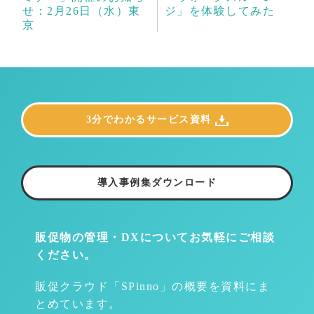
せ：2月26日（水）東
ジ」を体験してみた
京
3分でわかるサービス資料
導入事例集ダウンロード
販促物の管理・DXについて
お気軽にご相談
ください。
販促クラウド「SPinno」の概要を資料にま
とめています。