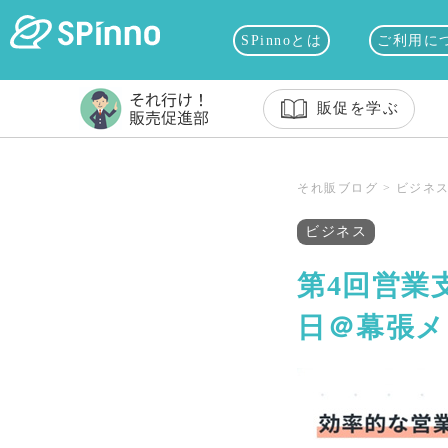
SPinnoとは
ご利用に
販促を学ぶ
それ販ブログ
>
ビジネ
ビジネス
第4回営業
日＠幕張メ