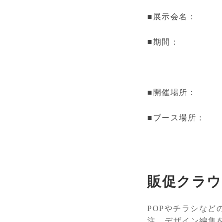
■展示会名：
■期間：
■開催場所：
■ブース場所：
販促クラウド
POPやチラシな
注、デザイン編集