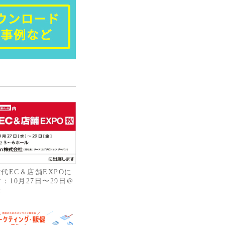
世代EC＆店舗EXPOに
：10月27日〜29日＠
セ