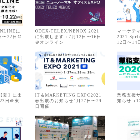
NLINEに
ODEX/TELEX/NENOX 2021
マーケテ
日〜22日＠
に出展します：7月12日〜16日
2021 S
＠オンライン
12日〜1
O【夏】に出
IT＆MARKETING EXPO2021
業務支援サ
23日＠東
春出展のお知らせ1月27日〜29
知らせ（1
日開催