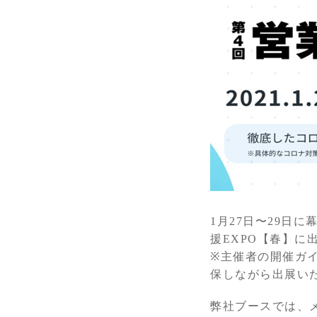
1月27日〜29日
援EXPO【春】に
※主催者の開催ガ
保しながら出展い
弊社ブースでは、