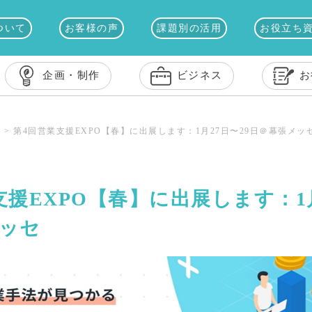
ついて
お客様の声
課題別の活用
お役立ち
企画・制作
ビジネス
お
ス
>
第4回営業支援EXPO【春】に出展します：1月27日〜29日＠幕張メッ
支援EXPO【春】に出展します：1月
ッセ