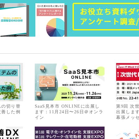
ムの切り替
SaaS見本市 ONLINEに出展し
第9回 次
改善した例
ます：11月24日〜26日＠オンラ
出展します
イン
幕張メッ