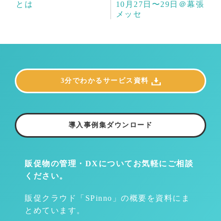
とは
10月27日〜29日＠幕張
メッセ
3分でわかるサービス資料
導入事例集ダウンロード
販促物の管理・DXについて
お気軽にご相談
ください。
販促クラウド「SPinno」の概要を資料にま
とめています。