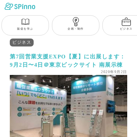
販促を学ぶ
企画・制作
ビジネス
ビジネス
第7回営業支援EXPO【夏】に出展します：
9月2日〜4日＠東京ビックサイト 南展示棟
2020年9月2日