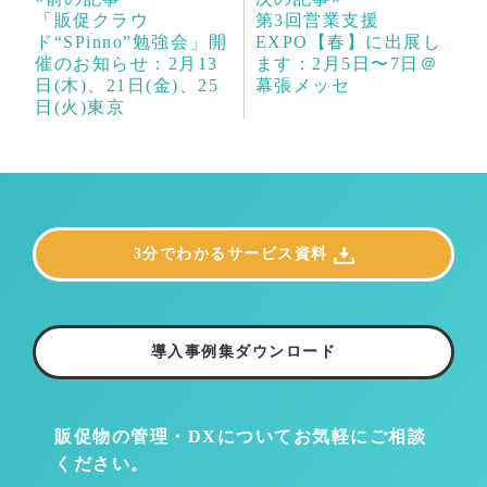
「販促クラウ
第3回営業支援
ド“SPinno”勉強会」開
EXPO【春】に出展し
催のお知らせ：2月13
ます：2月5日〜7日＠
日(木)、21日(金)、25
幕張メッセ
日(火)東京
3分でわかるサービス資料
導入事例集ダウンロード
販促物の管理・DXについて
お気軽にご相談
ください。