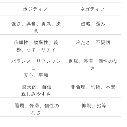
ポジティブ
ネガティブ
強さ、興奮、勇気、決
侵略、歪み
意
信頼性、効率性、義
冷たさ、不親切
務、セキュリティ
バランス、リフレッシ
退屈、停滞、個性のな
ュ、
さ
安心、平和
楽天的、自信
非合理、恐怖、不安
親しみやすさ
退屈、停滞、個性の
抑制、劣等
なさ