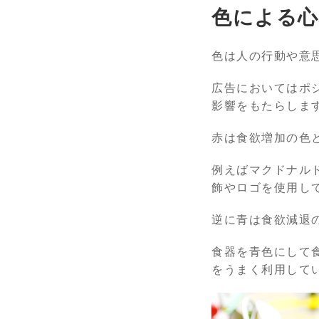
色による心
色は人の行動や意
広告においてはポ
影響をもたらしま
赤は食欲増加の色
例えばマクドナル
飾やロゴを使用し
逆に青は食欲減退
食器を青色にして
をうまく利用して