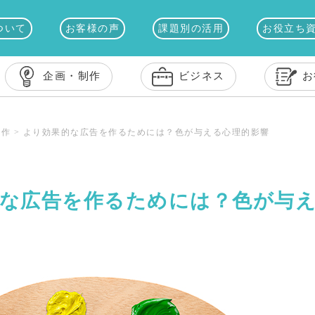
ついて
お客様の声
課題別の活用
お役立ち
企画・制作
ビジネス
お
制作
>
より効果的な広告を作るためには？色が与える心理的影響
な広告を作るためには？色が与