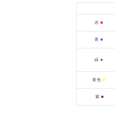
赤
■
青
■
緑
■
黄色
■
紫
■