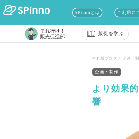
SPinnoとは
ご利用に
販促を学ぶ
それ販ブログ
>
企画・
企画・制作
より効果的
響