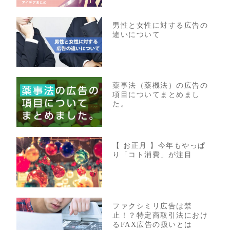
男性と女性に対する広告の
違いについて
薬事法（薬機法）の広告の
項目についてまとめまし
た。
【 お正月 】今年もやっぱ
り「コト消費」が注目
ファクシミリ広告は禁
止！？特定商取引法におけ
るFAX広告の扱いとは