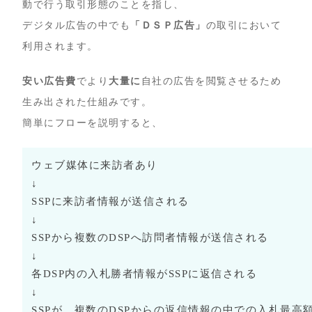
動で行う取引形態のことを指し、
デジタル広告の中でも
「ＤＳＰ広告」
の取引において
利用されます。
安い広告費
でより
大量に
自社の広告を閲覧させるため
生み出された仕組みです。
簡単にフローを説明すると、
ウェブ媒体に来訪者あり
↓
SSPに来訪者情報が送信される
↓
SSPから複数のDSPへ訪問者情報が送信される
↓
各DSP内の入札勝者情報がSSPに返信される
↓
SSPが、複数のDSPからの返信情報の中での入札最高