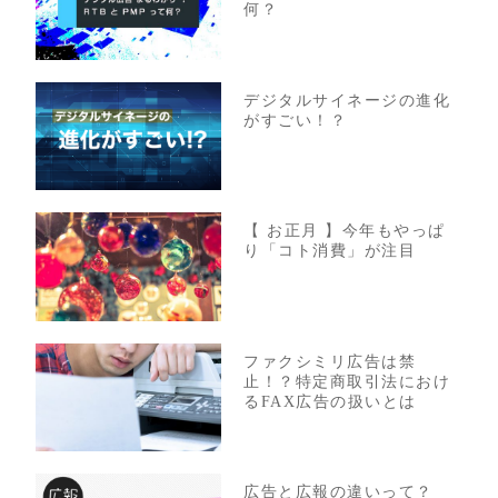
何？
デジタルサイネージの進化
がすごい！？
【 お正月 】今年もやっぱ
り「コト消費」が注目
ファクシミリ広告は禁
止！？特定商取引法におけ
るFAX広告の扱いとは
広告と広報の違いって？