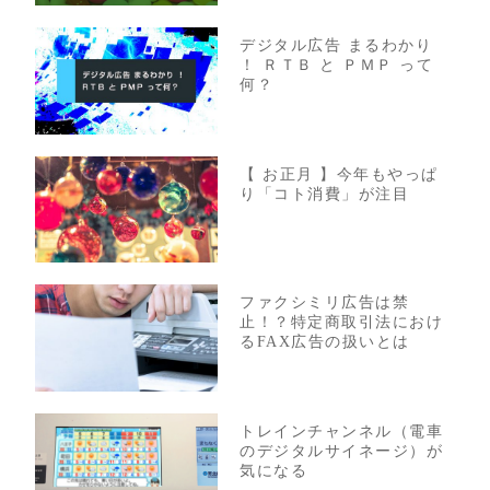
デジタル広告 まるわかり
！ ＲＴＢ と ＰＭＰ って
何？
【 お正月 】今年もやっぱ
り「コト消費」が注目
ファクシミリ広告は禁
止！？特定商取引法におけ
るFAX広告の扱いとは
トレインチャンネル（電車
のデジタルサイネージ）が
気になる