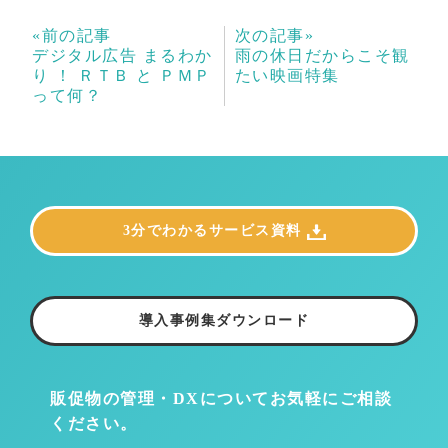
«前の記事
次の記事»
デジタル広告 まるわか
雨の休日だからこそ観
り ！ ＲＴＢ と ＰＭＰ
たい映画特集
って何？
3分でわかるサービス資料
導入事例集ダウンロード
販促物の管理・DXについて
お気軽にご相談
ください。