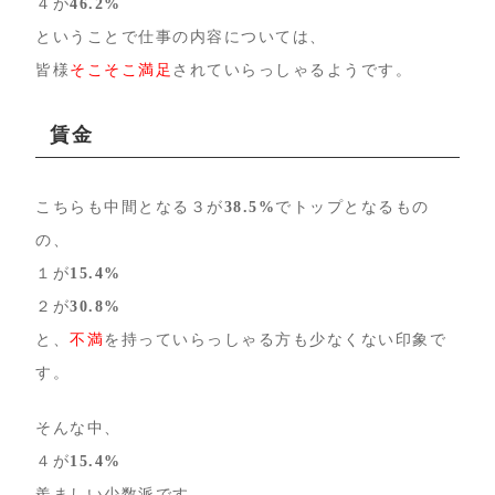
４が
46.2%
ということで仕事の内容については、
皆様
そこそこ満足
されていらっしゃるようです。
賃金
こちらも中間となる３が
38.5%
でトップとなるもの
の、
１が
15.4%
２が
30.8%
と、
不満
を持っていらっしゃる方も少なくない印象で
す。
そんな中、
４が
15.4%
羨ましい少数派です。