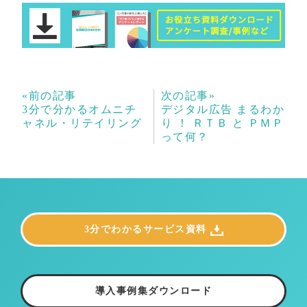
«前の記事
次の記事»
3分で分かるオムニチ
デジタル広告 まるわか
ャネル・リテイリング
り ！ ＲＴＢ と ＰＭＰ
って何？
3分でわかるサービス資料
導入事例集ダウンロード