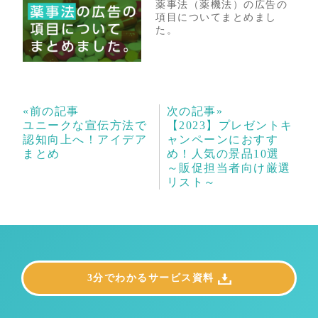
薬事法（薬機法）の広告の
項目についてまとめまし
た。
«前の記事
次の記事»
ユニークな宣伝方法で
【2023】プレゼントキ
認知向上へ！アイデア
ャンペーンにおすす
まとめ
め！人気の景品10選
～販促担当者向け厳選
リスト～
3分でわかるサービス資料