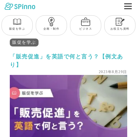
販促を学ぶ
企画・制作
ビジネス
お役立ち資料
販促を学ぶ
「販売促進」を英語で何と言う？【例文あ
り】
2023年8月29日