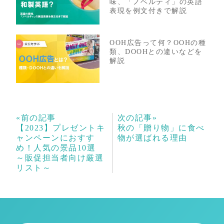
味、「ノベルティ」の英語
表現を例文付きで解説
OOH広告って何？OOHの種
類、DOOHとの違いなどを
解説
«前の記事
次の記事»
【2023】プレゼントキ
秋の「贈り物」に食べ
ャンペーンにおすす
物が選ばれる理由
め！人気の景品10選
～販促担当者向け厳選
リスト～