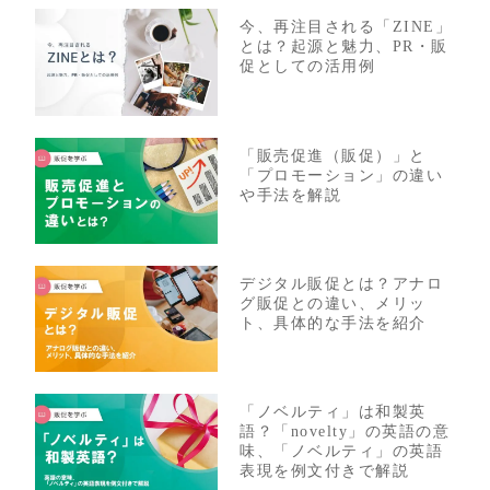
今、再注目される「ZINE」
とは？起源と魅力、PR・販
促としての活用例
「販売促進（販促）」と
「プロモーション」の違い
や手法を解説
デジタル販促とは？アナロ
グ販促との違い、メリッ
ト、具体的な手法を紹介
「ノベルティ」は和製英
語？「novelty」の英語の意
味、「ノベルティ」の英語
表現を例文付きで解説