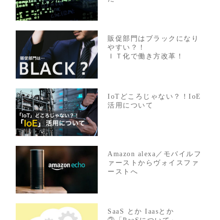
販促部門はブラックになり
やすい？！
ＩＴ化で働き方改革！
IoTどころじゃない？！IoE
活用について
Amazon alexa／モバイルフ
ァーストからヴォイスファ
ーストへ
SaaS とか Iaasとか