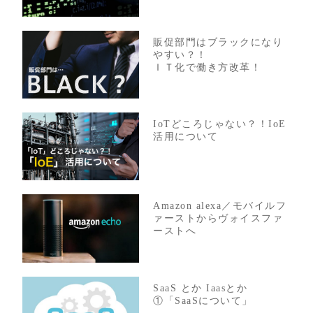
販促部門はブラックになり
やすい？！
ＩＴ化で働き方改革！
IoTどころじゃない？！IoE
活用について
Amazon alexa／モバイルフ
ァーストからヴォイスファ
ーストへ
SaaS とか Iaasとか
①「SaaSについて」