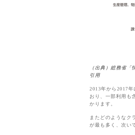
（出典）総務省「
引用
2013年から20
おり、一部利用も
かります。
またどのようなク
が最も多く、次い