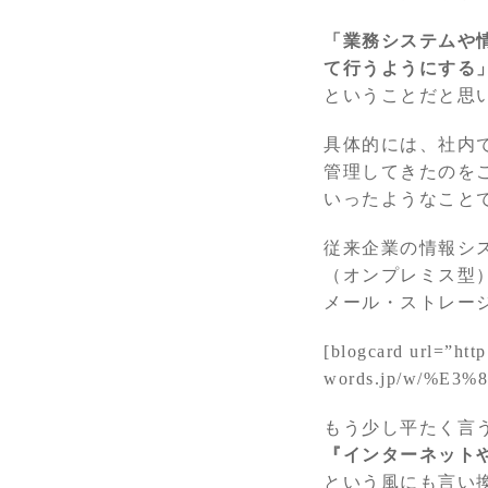
「業務システムや
て行うようにする
ということだと思
具体的には、社内で
管理してきたのをこ
いったようなこと
従来企業の情報シ
（オンプレミス型
メール・ストレー
[blogcard url=”http:
words.jp/w/%E3
もう少し平たく言
『インターネット
という風にも言い