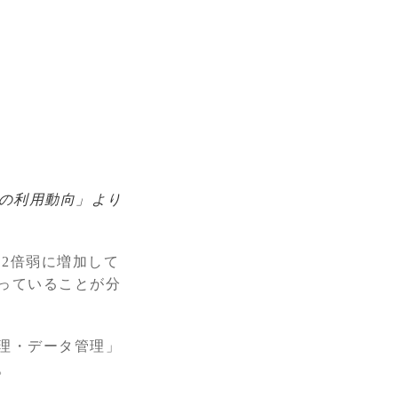
スの利用動向」より
は2倍弱に増加して
っていることが分
理・データ管理」
。