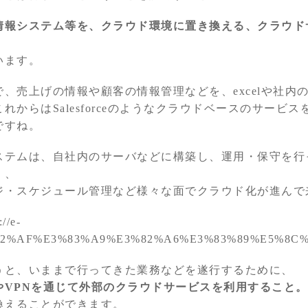
情報システム等を、クラウド環境に置き換える、クラウド
」
います。
、売上げの情報や顧客の情報管理などを、excelや社内
れからはSalesforceのようなクラウドベースのサービ
ですね。
ステムは、自社内のサーバなどに構築し、運用・保守を行
）、
ジ・スケジュール管理など様々な面でクラウド化が進んで
//e-
%82%AF%E3%83%A9%E3%82%A6%E3%83%89%E5%8C%9
うと、いままで行ってきた業務などを遂行するために、
やVPNを通じて外部のクラウドサービスを利用すること。
換えることができます。