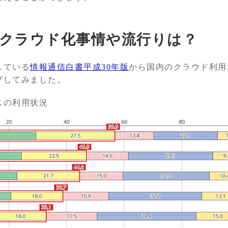
クラウド化事情や流行りは？
している
情報通信白書平成30年版
から国内のクラウド利用
プしてみました。
スの利用状況