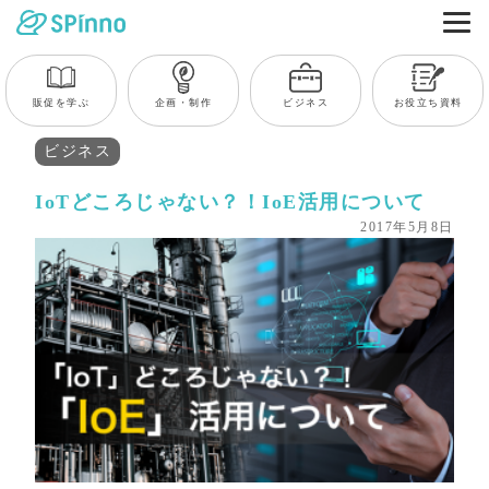
販促を学ぶ
企画・制作
ビジネス
お役立ち資料
ビジネス
IoTどころじゃない？！IoE活用について
2017年5月8日