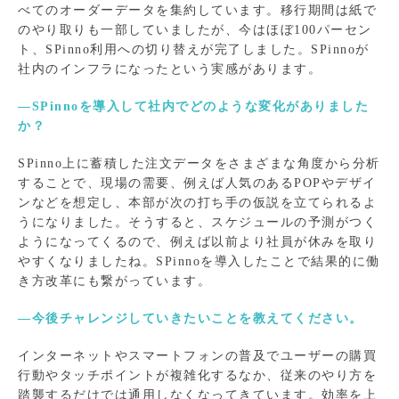
べてのオーダーデータを集約しています。移行期間は紙で
のやり取りも一部していましたが、今はほぼ100パーセン
ト、SPinno利用への切り替えが完了しました。SPinnoが
社内のインフラになったという実感があります。
―SPinnoを導入して社内でどのような変化がありました
か？
SPinno上に蓄積した注文データをさまざまな角度から分析
することで、現場の需要、例えば人気のあるPOPやデザイ
ンなどを想定し、本部が次の打ち手の仮説を立てられるよ
うになりました。そうすると、スケジュールの予測がつく
ようになってくるので、例えば以前より社員が休みを取り
やすくなりましたね。SPinnoを導入したことで結果的に働
き方改革にも繋がっています。
―今後チャレンジしていきたいことを教えてください。
インターネットやスマートフォンの普及でユーザーの購買
行動やタッチポイントが複雑化するなか、従来のやり方を
踏襲するだけでは通用しなくなってきています。効率を上