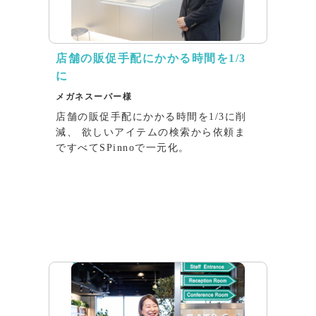
店舗の販促⼿配にかかる時間を1/3
に
メガネスーパー様
店舗の販促⼿配にかかる時間を1/3に削
減、 欲しいアイテムの検索から依頼ま
ですべてSPinnoで⼀元化。
インタビュー