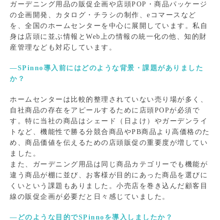
ガーデニング用品の販促企画や店頭POP・商品パッケージ
の企画開発、カタログ・チラシの制作、eコマースなど
を、全国のホームセンターを中心に展開しています。私自
身は店頭に並ぶ情報とWeb上の情報の統一化の他、知的財
産管理なども対応しています。
―SPinno導入前にはどのような背景・課題がありました
か？
ホームセンターは比較的整理されていない売り場が多く、
自社商品の存在をアピールするために店頭POPが必須で
す。特に当社の商品はシェード（日よけ）やガーデンライ
トなど、機能性で勝る分競合商品やPB商品より高価格のた
め、商品価値を伝えるための店頭販促の重要度が増してい
ました。
また、ガーデニング用品は同じ商品カテゴリーでも機能が
違う商品が棚に並び、お客様が目的にあった商品を選びに
くいという課題もありました。小売店を巻き込んだ顧客目
線の販促企画が必要だと日々感じていました。
―どのような目的でSPinnoを導入しましたか？