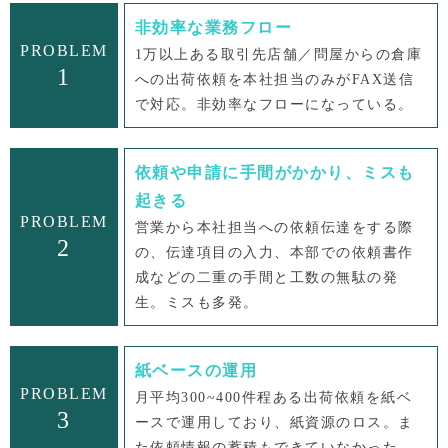
非効率な業務フロー
PROBLEM
1万以上ある取引先店舗／問屋からの倉庫
1
への出荷依頼を本社担当のみがFAX送信
で対応。非効率なフローになっている。
依頼や申請に手間がかかり、ミスも
起きる
PROBLEM
営業から本社担当への依頼伝達をする際
2
の、伝達項目の入力、本部での依頼書作
成などの二重の手間と工数の無駄の発
生。ミスも多発。
紙ベースの運用
PROBLEM
月平均300~400件程ある出荷依頼を紙ベ
3
ースで運用しており、紙資源のロス。ま
た依頼情報の蓄積もできていなかった。