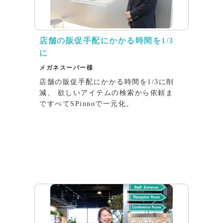
店舗の販促⼿配にかかる時間を1/3
に
メガネスーパー様
店舗の販促⼿配にかかる時間を1/3に削
減、 欲しいアイテムの検索から依頼ま
ですべてSPinnoで⼀元化。
インタビュー