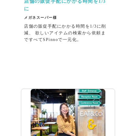
店舗の販促⼿配にかかる時間を1/3
に
メガネスーパー様
店舗の販促⼿配にかかる時間を1/3に削
減、 欲しいアイテムの検索から依頼ま
ですべてSPinnoで⼀元化。
インタビュー