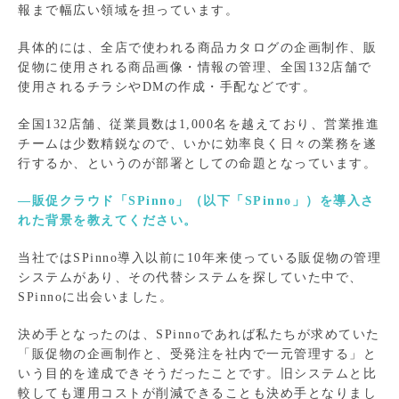
報まで幅広い領域を担っています。
具体的には、全店で使われる商品カタログの企画制作、販
促物に使用される商品画像・情報の管理、全国132店舗で
使用されるチラシやDMの作成・手配などです。
全国132店舗、従業員数は1,000名を越えており、営業推進
チームは少数精鋭なので、いかに効率良く日々の業務を遂
行するか、というのが部署としての命題となっています。
―販促クラウド「SPinno」（以下「SPinno」）を導入さ
れた背景を教えてください。
当社ではSPinno導入以前に10年来使っている販促物の管理
システムがあり、その代替システムを探していた中で、
SPinnoに出会いました。
決め手となったのは、SPinnoであれば私たちが求めていた
「販促物の企画制作と、受発注を社内で一元管理する」と
いう目的を達成できそうだったことです。旧システムと比
較しても運用コストが削減できることも決め手となりまし