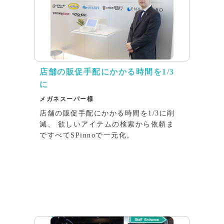
店舗の販促⼿配にかかる時間を1/3
に
メガネスーパー様
店舗の販促⼿配にかかる時間を1/3に削
減、 欲しいアイテムの検索から依頼ま
ですべてSPinnoで⼀元化。
インタビュー