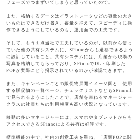
フェーズでつまずいてしまうと思っていたので。
また、格納するデータはイラストレータなどの容量の大き
いものはできるだけ省き、容量を抑えて、スピーディに操
作できるようにしているのも、運用面での工夫です。
そして、もう１点当社で工夫しているのが、以前から使っ
ていた他の共有システムに、SPinnoからも遷移できるよう
に設計していること。共有システムには、店舗から現場の
写真を格納してもらっており、SPinnoでDL・印刷した
POPが実際にどう掲示されているのかが確認できます。
また、キャンペーンごとの販促物展開イメージ図と、使用
する販促物の一覧ページ、チェックリストなどもSPinno上
で見られるようにしたことで、店舗を束ねるマネージャー
クラスの社員たちの利用頻度も高い状況となっています。
移動の多いマネージャーには、スマホやタブレットからも
アクセスできるSPinnoによる共有は好評です。
標準機能の中で、社内の創意工夫を重ね、「店頭POPに関