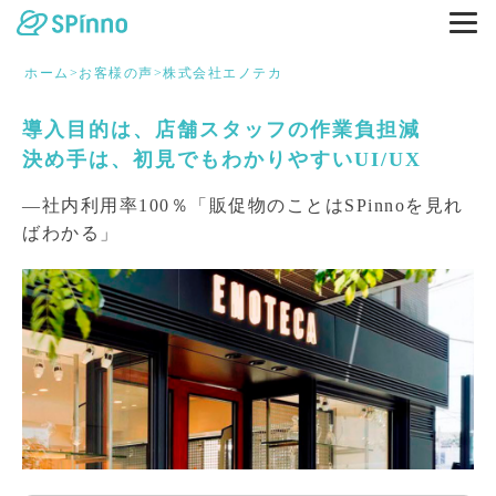
ホーム
>
お客様の声
>
株式会社エノテカ
導入目的は、店舗スタッフの作業負担減
決め手は、初見でもわかりやすいUI/UX
―社内利用率100％「販促物のことはSPinnoを見れ
ばわかる」