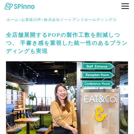
ホーム
>
お客様の声
>
株式会社イートアンドホールディングス
全店舗展開するPOPの製作工数を削減しつ
つ、 手書き感を重視した統一性のあるブラン
ディングも実現