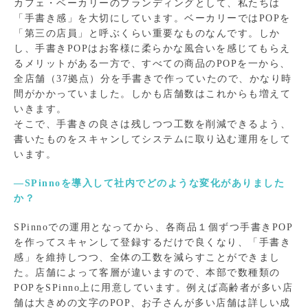
カフェ・ベーカリーのブランディングとして、私たちは
「手書き感」を大切にしています。ベーカリーではPOPを
「第三の店員」と呼ぶくらい重要なものなんです。しか
し、手書きPOPはお客様に柔らかな風合いを感じてもらえ
るメリットがある一方で、すべての商品のPOPを一から、
全店舗（37拠点）分を手書きで作っていたので、かなり時
間がかかっていました。しかも店舗数はこれからも増えて
いきます。
そこで、手書きの良さは残しつつ工数を削減できるよう、
書いたものをスキャンしてシステムに取り込む運用をして
います。
―SPinnoを導入して社内でどのような変化がありました
か？
SPinnoでの運用となってから、各商品１個ずつ手書きPOP
を作ってスキャンして登録するだけで良くなり、「手書き
感」を維持しつつ、全体の工数を減らすことができまし
た。店舗によって客層が違いますので、本部で数種類の
POPをSPinno上に用意しています。例えば高齢者が多い店
舗は大きめの文字のPOP、お子さんが多い店舗は詳しい成