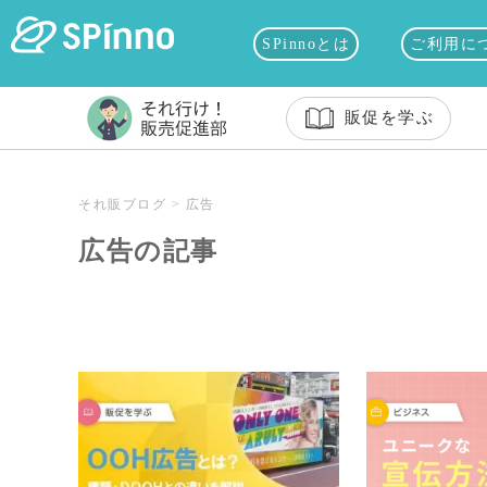
SPinnoとは
ご利用に
販促を学ぶ
それ販ブログ
>
広告
広告の記事