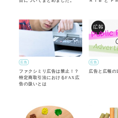
目についてまとめました。
ＲＴＢ と Ｐ
広告
広告
ファクシミリ広告は禁止！？
広告と広報の
特定商取引法におけるFAX広
告の扱いとは