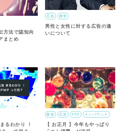
広告
雑学
男性と女性に対する広告の違
伝方法で認知向
いについて
アまとめ
販促
広告
SNS
インバウンド
まるわかり ！
【 お正月 】今年もやっぱり