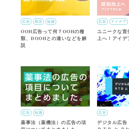
広告
用語
知識
広告
アイデア
OOH広告って何？OOHの種
ユニークな宣
類、DOOHとの違いなどを解
上へ！アイデ
説
広告
知識
広告
薬事法（薬機法）の広告の項
デジタル広告 