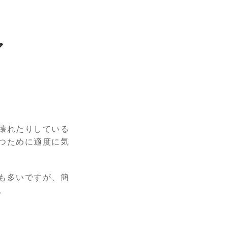
ア
壊れたりしている
つために適度に気
も多いですが、簡
。