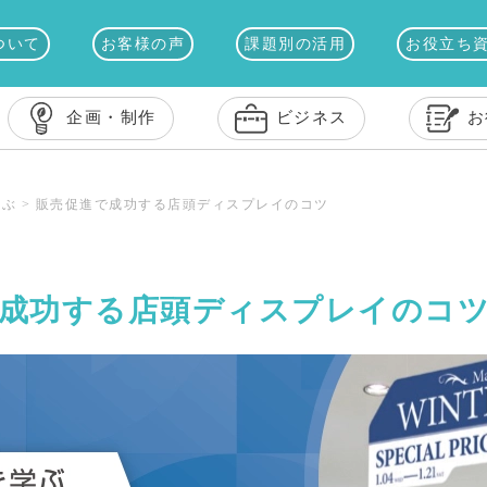
ついて
お客様の声
課題別の活用
お役立ち
企画・制作
ビジネス
お
学ぶ
>
販売促進で成功する店頭ディスプレイのコツ
成功する店頭ディスプレイのコ