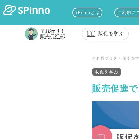
SPinnoとは
ご利用に
販促を学ぶ
それ販ブログ
>
販促を
販促を学ぶ
販売促進で