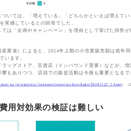
については、「増えている」「どちらかといえば増えてい
加を実感しているとの回答でした。
しては「企画やキャンペーン」を理由として挙げた回答が
産業省）によると、2024年上期の小売業販売額は前年同期
れています。
ドラッグストア、百貨店（インバウンド需要）などが、増
影響もありつつ、店頭での販促活動は今後も重要となるで
meti.go.jp/statistics//toppage/report/archive/kako/20241122_1.html
）（2
の費用対効果の検証は難しい