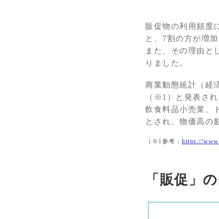
販促物の利用頻度
と、7割の方が増
また、その理由と
りました。
商業動態統計（経済
（※1）と発表さ
飲食料品小売業、
とされ、物価高の
（※1参考：
https://www.
「販促」