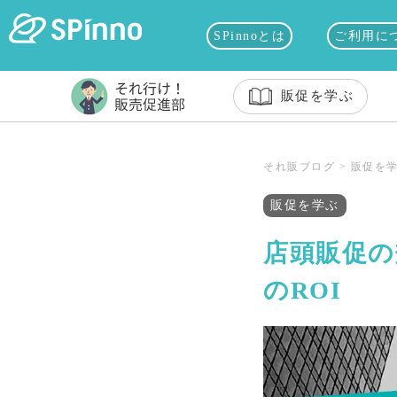
SPinnoとは
ご利用に
販促を学ぶ
それ販ブログ
>
販促を
販促を学ぶ
店頭販促の
のROI