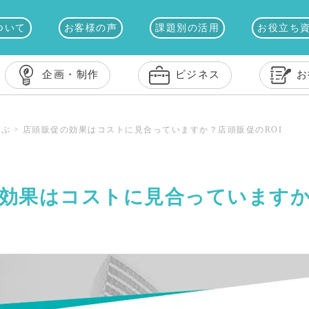
ついて
お客様の声
課題別の活用
お役立ち
企画・制作
ビジネス
お
学ぶ
>
店頭販促の効果はコストに見合っていますか？店頭販促のROI
効果はコストに見合っています