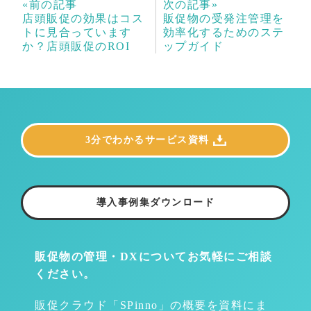
«前の記事
次の記事»
店頭販促の効果はコス
販促物の受発注管理を
トに見合っています
効率化するためのステ
か？店頭販促のROI
ップガイド
3分でわかるサービス資料
導入事例集ダウンロード
販促物の管理・DXについて
お気軽にご相談
ください。
販促クラウド「SPinno」の概要を資料にま