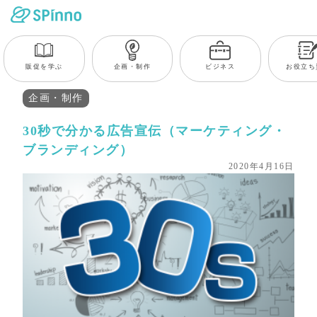
販促を学ぶ
企画・制作
ビジネス
お役立ち
企画・制作
30秒で分かる広告宣伝（マーケティング・
ブランディング）
2020年4月16日