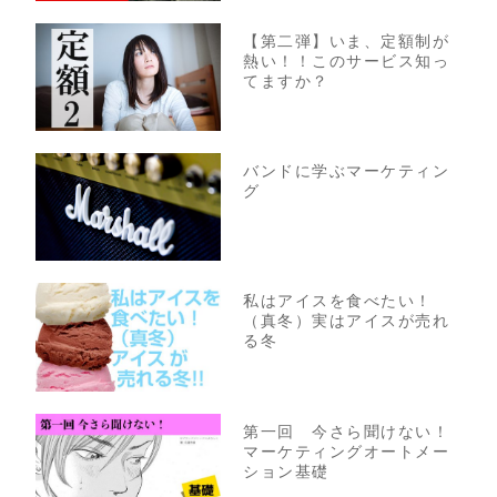
【第二弾】いま、定額制が
熱い！！このサービス知っ
てますか？
バンドに学ぶマーケティン
グ
私はアイスを食べたい！
（真冬）実はアイスが売れ
る冬
第一回 今さら聞けない！
マーケティングオートメー
ション基礎