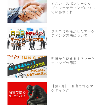
すごい！スポンサーシッ
プ・マーケティングについ
てのあれこれ
クチコミを活かしたマーケ
ティング方法について
明日から使える！？マーケ
ティングの用語
【第2回】 名言で悟るマー
ケティング