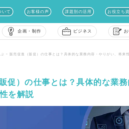
ついて
お客様の声
課題別の活用
お役立ち
企画・制作
ビジネス
お
学ぶ
>
販売促進（販促）の仕事とは？具体的な業務内容・やりがい、将来
販促）の仕事とは？具体的な業務
性を解説