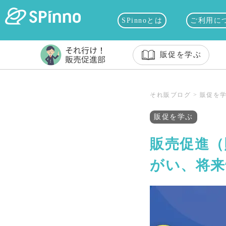
SPinnoとは
ご利用に
販促を学ぶ
それ販ブログ
>
販促を
販促を学ぶ
販売促進（
がい、将来