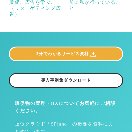
販促、広告を学ぶ。
前に私が行っているこ
（リターゲティング広
と
告）
3分でわかるサービス資料
導入事例集ダウンロード
販促物の管理・DXについて
お気軽にご相談
ください。
販促クラウド「SPinno」の概要を資料にま
とめています。