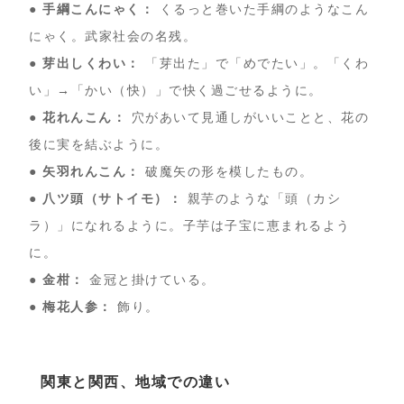
● 手綱こんにゃく：
くるっと巻いた手綱のようなこん
にゃく。武家社会の名残。
● 芽出しくわい：
「芽出た」で「めでたい」。「くわ
い」→「かい（快）」で快く過ごせるように。
● 花れんこん：
穴があいて見通しがいいことと、花の
後に実を結ぶように。
● 矢羽れんこん：
破魔矢の形を模したもの。
● 八ツ頭（サトイモ）：
親芋のような「頭（カシ
ラ）」になれるように。子芋は子宝に恵まれるよう
に。
● 金柑：
金冠と掛けている。
● 梅花人参：
飾り。
関東と関西、地域での違い