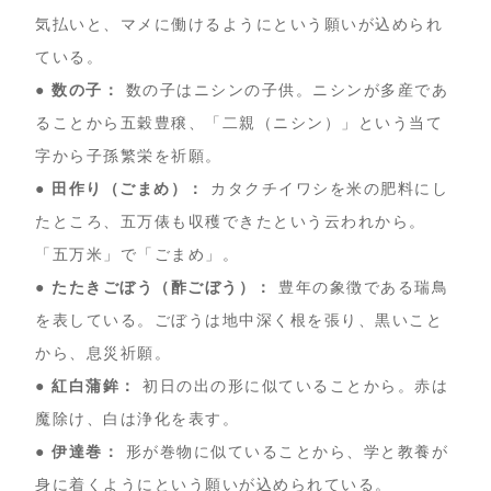
気払いと、マメに働けるようにという願いが込められ
ている。
● 数の子：
数の子はニシンの子供。ニシンが多産であ
ることから五穀豊穣、「二親（ニシン）」という当て
字から子孫繁栄を祈願。
● 田作り（ごまめ）：
カタクチイワシを米の肥料にし
たところ、五万俵も収穫できたという云われから。
「五万米」で「ごまめ」。
● たたきごぼう（酢ごぼう）：
豊年の象徴である瑞鳥
を表している。ごぼうは地中深く根を張り、黒いこと
から、息災祈願。
● 紅白蒲鉾：
初日の出の形に似ていることから。赤は
魔除け、白は浄化を表す。
● 伊達巻：
形が巻物に似ていることから、学と教養が
身に着くようにという願いが込められている。