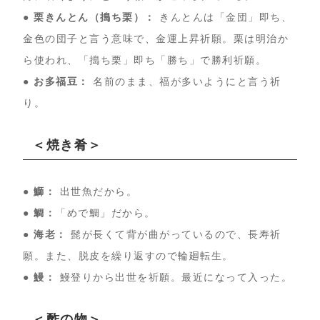
● 栗きんとん（搗ち栗）：
きんとんは「金団」即ち、
金色の団子と言う意味で、金運上昇祈願。栗は明治か
ら使われ、「搗ち栗」即ち「勝ち」で勝利祈願。
● お多福豆：
名前のまま、福が多いようにと言う祈
り。
＜焼き肴＞
● 鰤：
出世魚だから。
● 鯛：
「めで鯛」だから。
● 海老：
髭が長くて背が曲がっているので、長寿祈
願。また、脱皮を繰り返すので輪廻転生。
● 鰻：
鰻登りから出世を祈願。最近になって入った。
＜酢の物＞