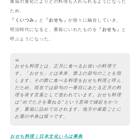
重箱の進化によりどの料理も入れられるようになった
ため、
「くいつみ」
と
「おせち」
が徐々に融合していき、
明治時代になると、重箱にいれたものを
「おせち」
と
呼ぶようになった。
おせち料理とは、正月に食べるお祝いの料理で
す。「おせち」とは本来、暦上の節句のことを指
します。その際に食べる料理をおせち料理と呼ん
だため、現在では節句の一番目にあたる正月の料
理を表す言葉として使われています。おせち料理
は”めでたさを重ねる”という意味で縁起をかつ
ぎ、重箱に詰めて出されます。地方や家庭ごとに
お重の中身は様々です。
おせち料理｜日本文化いろは事典