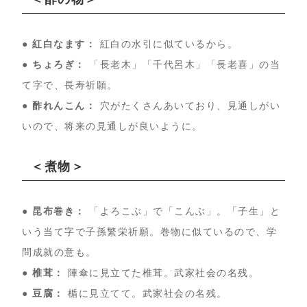
● 紅白なます：
紅白の水引に似ているから。
● ちょろぎ：
「長老木」「千代呂木」「長老喜」の当
て字で、長寿祈願。
● 酢れんこん：
穴がたくさんあいており、見通しがい
いので、将来の見通しが良いように。
＜煮物＞
● 昆布巻き：
「よろこぶ」で「こんぶ」。「子生」と
いう当て字で子孫繁栄祈願。巻物に似ているので、学
問成就の意も。
● 椎茸：
陣傘に見立てた椎茸。武家社会の名残。
● 豆腐：
楯に見立てて。武家社会の名残。