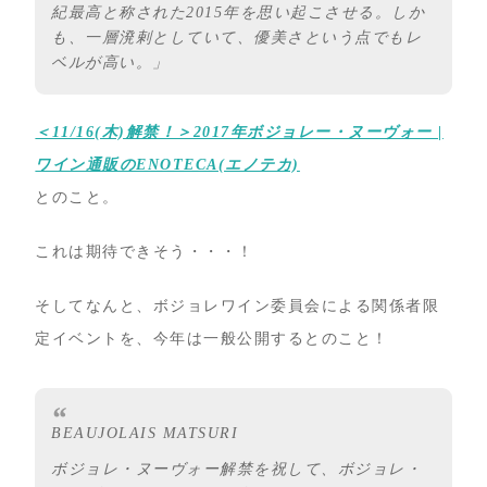
紀最高と称された2015年を思い起こさせる。しか
も、一層溌剌としていて、優美さという点でもレ
ベルが高い。」
＜11/16(木)解禁！＞2017年ボジョレー・ヌーヴォー |
ワイン通販のENOTECA(エノテカ)
とのこと。
これは期待できそう・・・！
そしてなんと、ボジョレワイン委員会による関係者限
定イベントを、今年は一般公開するとのこと！
BEAUJOLAIS MATSURI
ボジョレ・ヌーヴォー解禁を祝して、ボジョレ・