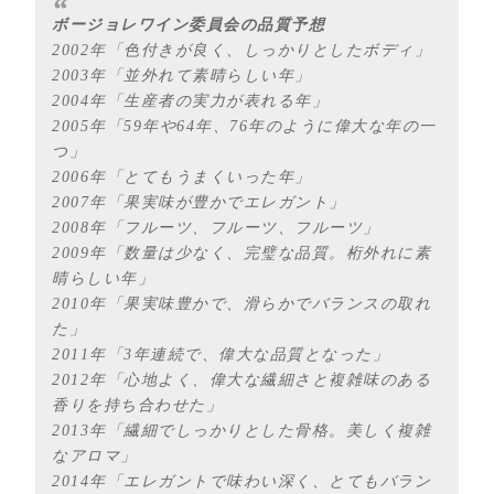
ボージョレワイン委員会の品質予想
2002年「色付きが良く、しっかりとしたボディ」
2003年「並外れて素晴らしい年」
2004年「生産者の実力が表れる年」
2005年「59年や64年、76年のように偉大な年の一
つ」
2006年「とてもうまくいった年」
2007年「果実味が豊かでエレガント」
2008年「フルーツ、フルーツ、フルーツ」
2009年「数量は少なく、完璧な品質。桁外れに素
晴らしい年」
2010年「果実味豊かで、滑らかでバランスの取れ
た」
2011年「3年連続で、偉大な品質となった」
2012年「心地よく、偉大な繊細さと複雑味のある
香りを持ち合わせた」
2013年「繊細でしっかりとした骨格。美しく複雑
なアロマ」
2014年「エレガントで味わい深く、とてもバラン