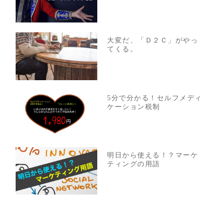
大変だ、「Ｄ２Ｃ」がやっ
てくる。
5分で分かる！セルフメディ
ケーション税制
明日から使える！？マーケ
ティングの用語