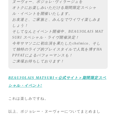
ヌーヴォー、ボジョレ･ヴィラージュを
オトクにお楽しみいただける期間限定スペシャ
ル・イベントを開催いたします。
お友達と、ご家族と、みんなでワイワイ楽しみま
しょう！
そしてなんとイベント開催中、BEAUJOLAIS MAT
SURI スペシャル・ライヴ開催決定！
今年サマソニに初出演を果たしたchelmico、そし
て独特のライブ的プレイスタイルで人気を博すHA
PPFATによるパフォーマンスも！
ご来場お待ちしております！
BEAUJOLAIS MATSURI＜公式サイト＞期間限定スペ
シャル・イベント!
これは楽しみですね。
以上、ボジョレー・ヌーヴォーについてまとめまし