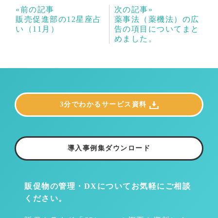
«前の記事
次の記事»
販売促進部の12星座占
薬事法（薬機法）の広
い（11月）
告の項目についてまと
めました。
3分でわかるサービス資料
導入事例集ダウンロード
販促物の管理・DXについて
お気軽にご相談
ください。