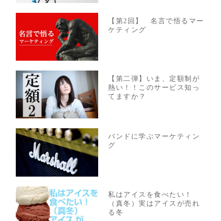
【第2回】 名言で悟るマー
ケティング
【第二弾】いま、定額制が
熱い！！このサービス知っ
てますか？
バンドに学ぶマーケティン
グ
私はアイスを食べたい！
（真冬）実はアイスが売れ
る冬