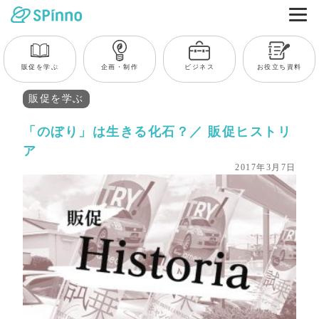
販促を学ぶ
企画・制作
ビジネス
お役立ち資料
販促を学ぶ
「のぼり」は生きる化石？／ 販促ヒストリ
ア
2017年3月7日