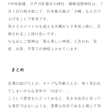
938年創建、江戸川区最古の神社・篠崎浅間神社は、７
月１日の例大祭にて、日本最大級の「大幟」を人力で
上げることで有名です。
高さ２０メートルを超える大幟が１０本並ぶ様に、圧
倒されること請け合いです。
ちなみにご祭神は「最も美しい神様」と言われ、安
産、火防、子育ての神様とされています。
まとめ
交通の妨げだとか、チープな印象だとか、色々言われ
てしまいがちな近年の「のぼり」。
こうして歴史をたどってみると、生きる化石と言って
も過言ではないような、貴重な存在であると感じて頂