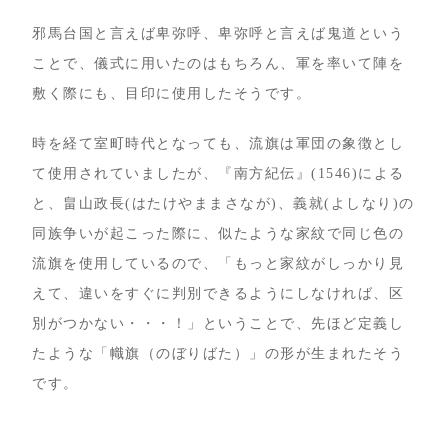
邪馬台国と言えば卑弥呼、卑弥呼と言えば鬼道という
ことで、儀式に用いたのはもちろん、軍を率いて陣を
敷く際にも、目印に使用したそうです。
時を経て室町時代となっても、流旗は軍団の象徴とし
て使用されていましたが、『南方紀伝』(1546)による
と、畠山政長(はたけやままさなが)、義就(よしなり)の
同族争いが起こった際に、似たような家紋で同じ色の
流旗を使用しているので、「もっと家紋がしっかり見
えて、違いをすぐに判別できるようにしなければ、区
別がつかない・・・！」ということで、先ほど定義し
たような「幟旗（のぼりばた）」の形が生まれたそう
です。