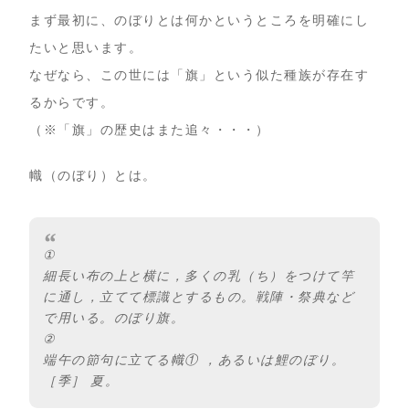
まず最初に、のぼりとは何かというところを明確にし
たいと思います。
なぜなら、この世には「旗」という似た種族が存在す
るからです。
（※「旗」の歴史はまた追々・・・）
幟（のぼり）とは。
①
細長い布の上と横に，多くの乳（ち）をつけて竿
に通し，立てて標識とするもの。戦陣・祭典など
で用いる。のぼり旗。
②
端午の節句に立てる幟① ，あるいは鯉のぼり。
［季］ 夏。