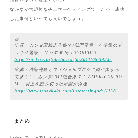
国旗を使って炎上といった
なかなか大規模な炎上マーケティングでしたが、成功
した事例といっても良いでしょう。
出展：カンヌ国際広告祭で2部門受賞した衝撃のド
ッキリ施策 : ソシエタ by INFOBAHN
http://societa.infobahn.co.jp/2011/06/5435/
出典：磯部光毅オフィシャルブログ “沖に向かっ
て泳ぐ” » カンヌ2011統合系＃１ AMERICAN RO
M ～炎上を読み切った展開が秀逸～
http://www.isobekoki.com/interestingads/1138
まとめ
いかがでしたでしょうか。