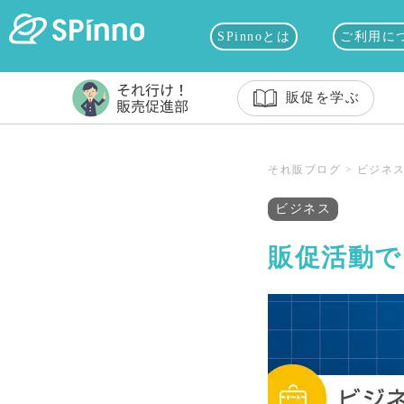
SPinnoとは
ご利用に
販促を学ぶ
それ販ブログ
>
ビジネ
ビジネス
販促活動で