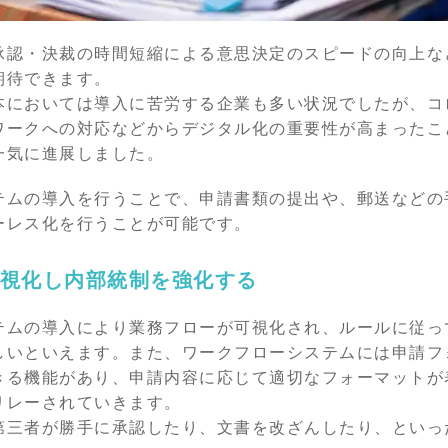
承認・決裁の時間短縮による意思決定のスピードの向上な
期待できます。
本においては導入に苦労する企業も多い状況でしたが、コ
ークへの対応などからデジタル化の重要性が高まったこと
一気に進展しました。
テムの導入を行うことで、申請書類の提出や、郵送などの
ーレス化を行うことが可能です。
視化し内部統制を強化する
テムの導入により業務フローが可視化され、ルールに従っ
しいといえます。また、ワークフローシステムには申請フ
きる機能があり、申請内容に応じて適切なフォーマットが
リレーされていきます。
第三者が勝手に承認したり、文書を改ざんしたり、といっ