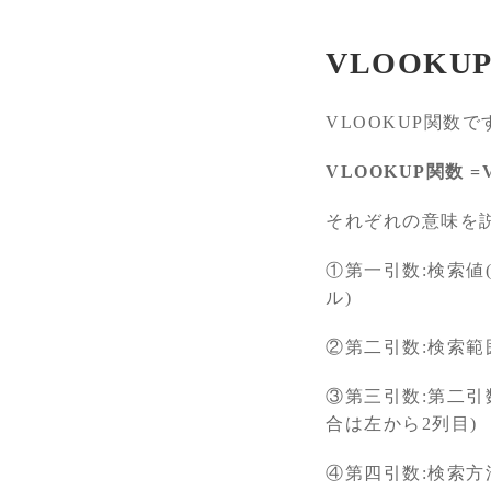
VLOOKU
VLOOKUP関数
VLOOKUP
関数 =
それぞれの意味を
①第一引数:検索
ル)
②第二引数:検索範
③第三引数:第二
合は左から2列目)
④第四引数:検索方