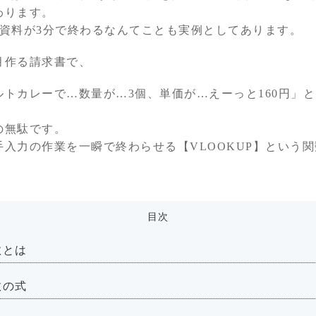
わります。
た資料が3分で終わるなんてことも実例としてあります。
月作る請求書で、
トカレーで…数量が…3個、単価が…えーっと160円」
。
の無駄です。
入力の作業を一瞬で終わらせる【VLOOKUP】という
目次
数とは
数の式