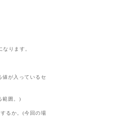
になります。
る値が入っているセ
る範囲。)
するか。(今回の場