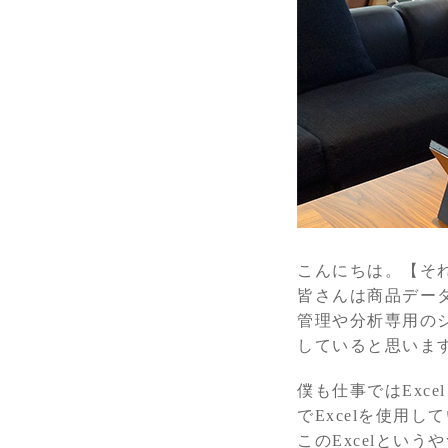
こんにちは。【そ
皆さんは商品デー
管理や分析専用のシ
していると思いま
僕も仕事ではExc
でExcelを使用し
このExcelとい