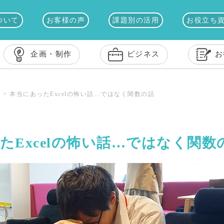
ついて
お客様の声
課題別の活用
お役立ち
企画・制作
ビジネス
お
ス
>
本当にあったExcelの怖い話…ではなく関数の話
たExcelの怖い話…ではなく関数