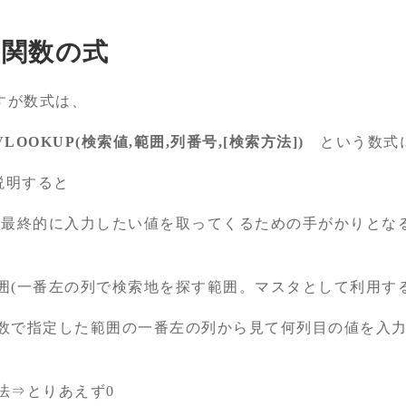
P関数の式
ですが数式は、
VLOOKUP(
検索値,
範囲,
列番号,[
検索方法])
という数式
説明すると
値(最終的に入力したい値を取ってくるための手がかりとな
囲(一番左の列で検索地を探す範囲。マスタとして利用す
引数で指定した範囲の一番左の列から見て何列目の値を入力
法⇒とりあえず0