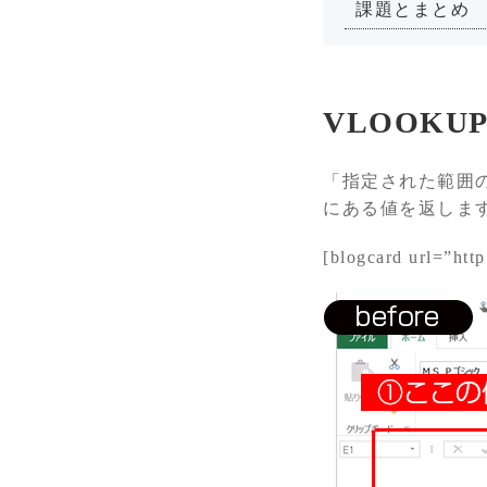
課題とまとめ
VLOOKU
「指定された範囲の
にある値を返しま
[blogcard url=”htt