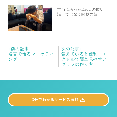
本当にあったExcelの怖い
話…ではなく関数の話
«前の記事
次の記事»
名言で悟るマーケティ
覚えていると便利！エ
ング
クセルで簡単見やすい
グラフの作り方
3分でわかるサービス資料