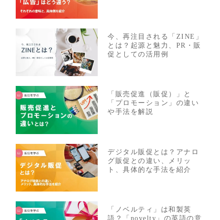
今、再注目される「ZINE」
とは？起源と魅力、PR・販
促としての活用例
「販売促進（販促）」と
「プロモーション」の違い
や手法を解説
デジタル販促とは？アナロ
グ販促との違い、メリッ
ト、具体的な手法を紹介
「ノベルティ」は和製英
語？「novelty」の英語の意